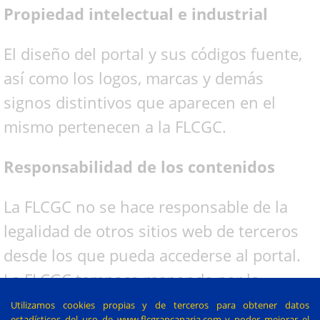
Propiedad intelectual e industrial
El diseño del portal y sus códigos fuente,
así como los logos, marcas y demás
signos distintivos que aparecen en el
mismo pertenecen a la FLCGC.
Responsabilidad de los contenidos
La FLCGC no se hace responsable de la
legalidad de otros sitios web de terceros
desde los que pueda accederse al portal.
La FLCGC tampoco responde por la
legalidad de otros sitios web de terceros,
Utilizamos cookies propias y de terceros para obtener datos
estadísticos del uso de www.flcgrancanaria.com y poder mejorar el