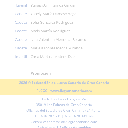
Juvenil
Yunaisi Ailín Ramos García
Cadete
Yanely María Dámaso Vega
Cadete
Sofía González Rodríguez
Cadete
Anais Martín Rodríguez
Cadete
Nira Valentina Mendoza Betancor
Cadete
Mariela Montesdeoca Miranda
Infantil
Carla Martina Mateos Díaz
Promoción
2026 © Federación de Lucha Canaria de Gran Canaria
FLCGC -
www.flcgrancanaria.com
Calle Fondos del Segura s/n
35019 Las Palmas de Gran Canaria
Oficinas del Estadio de Gran Canaria (2ª Planta)
Tlf.: 928 207 531
|
Móvil 620 384 098
Correo-e: secretaria@flcgrancanaria.com
Aviso legal
|
Política de cookies