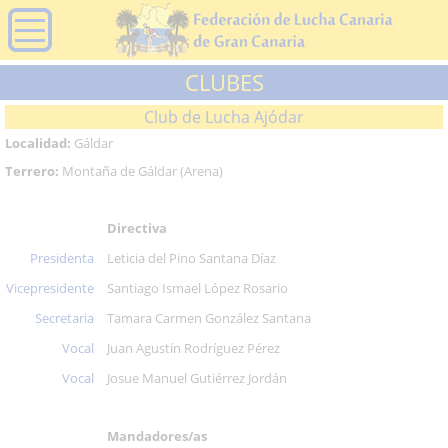
CLUBES
Club de Lucha Ajódar
Localidad:
Gáldar
Terrero:
Montaña de Gáldar (Arena)
Directiva
Presidenta
Leticia del Pino Santana Díaz
Vicepresidente
Santiago Ismael López Rosario
Secretaria
Tamara Carmen González Santana
Vocal
Juan Agustín Rodríguez Pérez
Vocal
Josue Manuel Gutiérrez Jordán
Mandadores/as