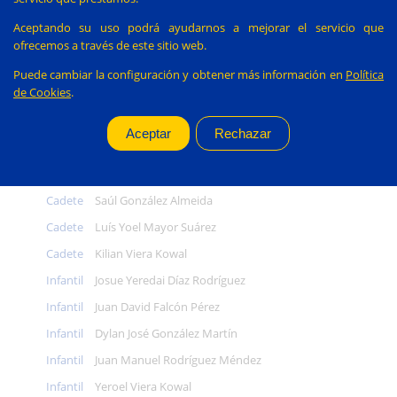
Juvenil
Aimar Guedes González
Aceptando su uso podrá ayudarnos a mejorar el servicio que
Juvenil
Saúl Lozano Estupiñán
ofrecemos a través de este sitio web.
Juvenil
Adrián Monzón Pérez
Puede cambiar la configuración y obtener más información en
Política
de Cookies
.
Juvenil
Miguel Peñate Martel
Juvenil
Babacar Seck
Juvenil
Giovanni Vannucchi
Cadete
Samuel Casais González
Cadete
Saúl González Almeida
Cadete
Luís Yoel Mayor Suárez
Cadete
Kilian Viera Kowal
Infantil
Josue Yeredai Díaz Rodríguez
Infantil
Juan David Falcón Pérez
Infantil
Dylan José González Martín
Infantil
Juan Manuel Rodríguez Méndez
Infantil
Yeroel Viera Kowal