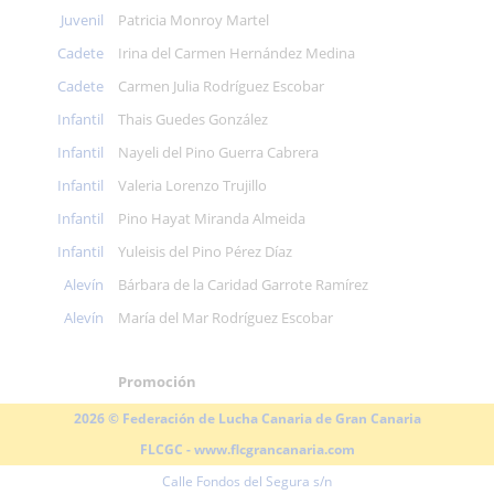
Juvenil
Patricia Monroy Martel
Cadete
Irina del Carmen Hernández Medina
Cadete
Carmen Julia Rodríguez Escobar
Infantil
Thais Guedes González
Infantil
Nayeli del Pino Guerra Cabrera
Infantil
Valeria Lorenzo Trujillo
Infantil
Pino Hayat Miranda Almeida
Infantil
Yuleisis del Pino Pérez Díaz
Alevín
Bárbara de la Caridad Garrote Ramírez
Alevín
María del Mar Rodríguez Escobar
Promoción
2026 © Federación de Lucha Canaria de Gran Canaria
FLCGC -
www.flcgrancanaria.com
Calle Fondos del Segura s/n