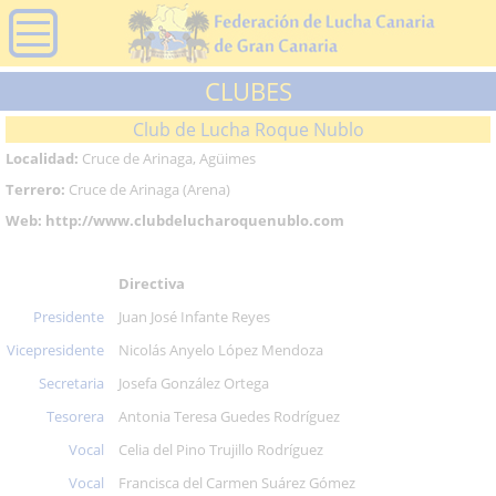
CLUBES
Club de Lucha Roque Nublo
Localidad:
Cruce de Arinaga, Agüimes
Terrero:
Cruce de Arinaga (Arena)
Web:
http://www.clubdelucharoquenublo.com
Directiva
Presidente
Juan José Infante Reyes
Vicepresidente
Nicolás Anyelo López Mendoza
Secretaria
Josefa González Ortega
Tesorera
Antonia Teresa Guedes Rodríguez
Vocal
Celia del Pino Trujillo Rodríguez
Vocal
Francisca del Carmen Suárez Gómez