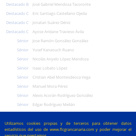
Destacado B
José Gabriel Mendoza Tacoronte
Destacado C
Eric Santiago Castellano Ojeda
Destacado C
Jonatan Suárez Déniz
Destacado C
Ayose Aridane Travieso Ávila
Sénior
Jose Ramón González González
Sénior
Yusef Kanaouch Ruano
Sénior
Nicolás Anyelo López Mendoza
Sénior
Isaac Lobato López
Sénior
Cristian Abel Montesdeoca Vega
Sénior
Manuel Mora Pérez
Sénior
Alexis Acorán Rodríguez González
Sénior
Edgar Rodríguez Melián
Sénior
Juan Carmelo Rodríguez Ramos
Sénior
Roberto Carlos Santana Viera
Utilizamos cookies propias y de terceros para obtener datos
estadísticos del uso de www.flcgrancanaria.com y poder mejorar el
Sénior
Acoidán Abián Vega Sánchez
servicio que prestamos.