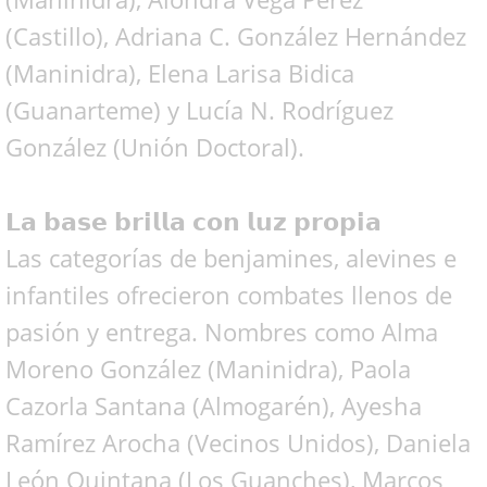
(Castillo), Adriana C. González Hernández
(Maninidra), Elena Larisa Bidica
(Guanarteme) y Lucía N. Rodríguez
González (Unión Doctoral).
𝗟𝗮 𝗯𝗮𝘀𝗲 𝗯𝗿𝗶𝗹𝗹𝗮 𝗰𝗼𝗻 𝗹𝘂𝘇 𝗽𝗿𝗼𝗽𝗶𝗮
Las categorías de benjamines, alevines e
infantiles ofrecieron combates llenos de
pasión y entrega. Nombres como Alma
Moreno González (Maninidra), Paola
Cazorla Santana (Almogarén), Ayesha
Ramírez Arocha (Vecinos Unidos), Daniela
León Quintana (Los Guanches), Marcos