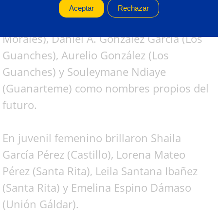
Hernández (Unión Agüimes), Omar Thior
(Los Guanches), Malick Ndiaye (Castro
Morales), Daniel A. González García (Los
Guanches), Aurelio González (Los
Guanches) y Souleymane Ndiaye
(Guanarteme) como nombres propios del
futuro.
En juvenil femenino brillaron Shaila
García Pérez (Castillo), Lorena Mateo
Pérez (Santa Rita), Leila Santana Ibañez
(Santa Rita) y Emelina Espino Dámaso
(Unión Gáldar).