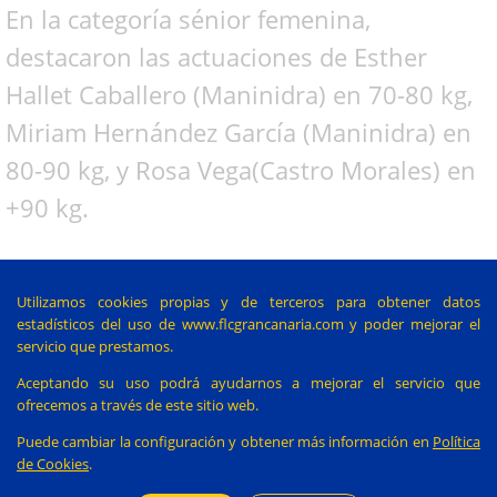
En la categoría sénior femenina,
destacaron las actuaciones de Esther
Hallet Caballero (Maninidra) en 70-80 kg,
Miriam Hernández García (Maninidra) en
80-90 kg, y Rosa Vega(Castro Morales) en
+90 kg.
𝗣𝗿𝗼𝗺𝗲𝘀𝗮𝘀 𝗰𝗼𝗻𝘀𝗼𝗹𝗶𝗱𝗮𝗱𝗮𝘀 𝗲𝗻
Utilizamos cookies propias y de terceros para obtener datos
𝗷𝘂𝘃𝗲𝗻𝗶𝗹𝗲𝘀 𝘆 𝗰𝗮𝗱𝗲𝘁𝗲𝘀
estadísticos del uso de www.flcgrancanaria.com y poder mejorar el
servicio que prestamos.
La categoría juvenil masculina confirmó a
Aceptando su uso podrá ayudarnos a mejorar el servicio que
luchadores como Ehedey J. Díaz Arévalo
ofrecemos a través de este sitio web.
(Pollo de Buen Lugar), Gordou Kaye (San
Puede cambiar la configuración y obtener más información en
Política
de Cookies
.
Bartolomé), Dauny M. Ramírez