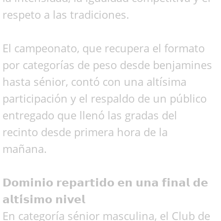
respeto a las tradiciones.
El campeonato, que recupera el formato
por categorías de peso desde benjamines
hasta sénior, contó con una altísima
participación y el respaldo de un público
entregado que llenó las gradas del
recinto desde primera hora de la
mañana.
𝗗𝗼𝗺𝗶𝗻𝗶𝗼 𝗿𝗲𝗽𝗮𝗿𝘁𝗶𝗱𝗼 𝗲𝗻 𝘂𝗻𝗮 𝗳𝗶𝗻𝗮𝗹 𝗱𝗲
𝗮𝗹𝘁𝗶́𝘀𝗶𝗺𝗼 𝗻𝗶𝘃𝗲𝗹
En categoría sénior masculina, el Club de