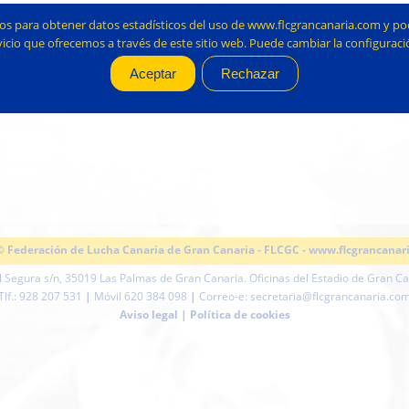
ros para obtener datos estadísticos del uso de www.flcgrancanaria.com y po
icio que ofrecemos a través de este sitio web. Puede cambiar la configura
© Federación de Lucha Canaria de Gran Canaria - FLCGC -
www.flcgrancanar
l Segura s/n, 35019 Las Palmas de Gran Canaria. Oficinas del Estadio de Gran Can
Tlf.: 928 207 531
|
Móvil 620 384 098
|
Correo-e: secretaria@flcgrancanaria.co
Aviso legal
|
Política de cookies