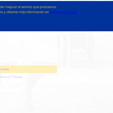
der mejorar el servicio que prestamos.
ción y obtener más información en
Política de Cookies
.
ia.com
aria (2ª Planta)
m