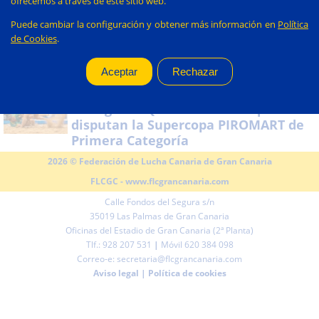
ofrecemos a través de este sitio web.
Puede cambiar la configuración y obtener más información en
Política
La Fundación La Caja de
27/07/2026:
de Cookies
.
Canarias renueva su compromiso con
la lucha canaria de Gran Canaria
Unión Gáldar Ybarra y Cicar
25/07/2026:
Almogarén Queso Flor Valsequillo se
disputan la Supercopa PIROMART de
Primera Categoría
2026 © Federación de Lucha Canaria de Gran Canaria
FLCGC -
www.flcgrancanaria.com
Calle Fondos del Segura s/n
35019 Las Palmas de Gran Canaria
Oficinas del Estadio de Gran Canaria (2ª Planta)
Tlf.: 928 207 531
|
Móvil 620 384 098
Correo-e: secretaria@flcgrancanaria.com
Aviso legal
|
Política de cookies