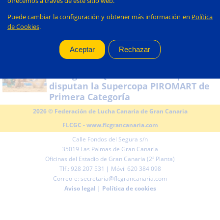
ofrecemos a través de este sitio web.
Puede cambiar la configuración y obtener más información en
Política
La Fundación La Caja de
27/07/2026:
de Cookies
.
Canarias renueva su compromiso con
la lucha canaria de Gran Canaria
Unión Gáldar Ybarra y Cicar
25/07/2026:
Almogarén Queso Flor Valsequillo se
disputan la Supercopa PIROMART de
Primera Categoría
2026 © Federación de Lucha Canaria de Gran Canaria
FLCGC -
www.flcgrancanaria.com
Calle Fondos del Segura s/n
35019 Las Palmas de Gran Canaria
Oficinas del Estadio de Gran Canaria (2ª Planta)
Tlf.: 928 207 531
|
Móvil 620 384 098
Correo-e: secretaria@flcgrancanaria.com
Aviso legal
|
Política de cookies